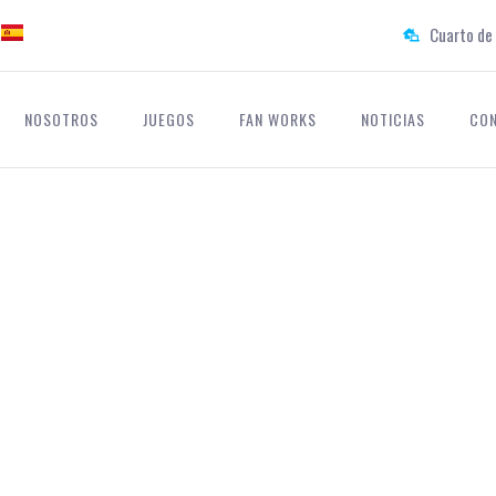
Cuarto de 
NOSOTROS
JUEGOS
FAN WORKS
NOTICIAS
CO
NICIO
-
NOTICIAS
-
¡EL BLOG DE TRUE ROLE DREAMS LES DA LA BIENVENID
 TRUE ROLE DREA
BIENVENIDA!