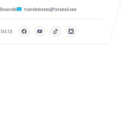
Desarrollo
trueroledreams@tutamail.com
NTACTO
A!
MS LES DA LA