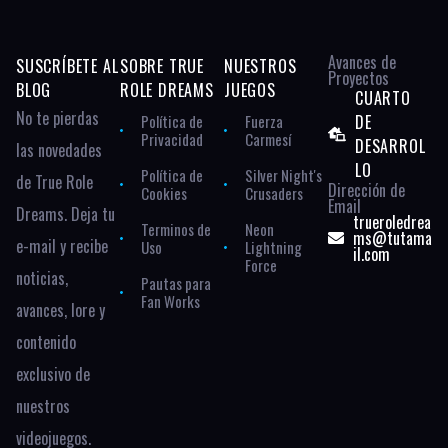
Avances de
SUSCRÍBETE AL
SOBRE TRUE
NUESTROS
Proyectos
BLOG
ROLE DREAMS
JUEGOS
CUARTO
No te pierdas
Política de
Fuerza
DE
Privacidad
Carmesí
DESARROL
las novedades
LO
Política de
Silver Night's
de True Role
Dirección de
Cookies
Crusaders
Email
Dreams. Deja tu
trueroledrea
Terminos de
Neon
ms@tutama
e-mail y recibe
Uso
Lightning
il.com
Force
noticias,
Pautas para
Fan Works
avances, lore y
contenido
exclusivo de
nuestros
videojuegos.