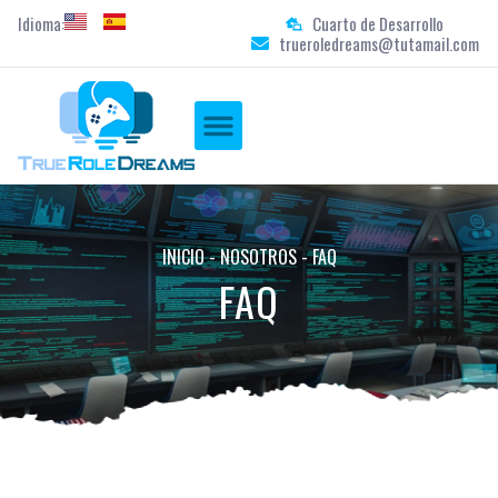
Idioma:
Cuarto de Desarrollo
trueroledreams@tutamail.com
FAN WORKS
INICIO
-
NOSOTROS
-
FAQ
FAQ