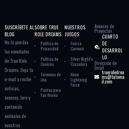
Avances de
SUSCRÍBETE AL
SOBRE TRUE
NUESTROS
Proyectos
BLOG
ROLE DREAMS
JUEGOS
CUARTO
No te pierdas
Política de
Fuerza
DE
Privacidad
Carmesí
DESARROL
las novedades
LO
Política de
Silver Night's
de True Role
Dirección de
Cookies
Crusaders
Email
Dreams. Deja tu
trueroledrea
Terminos de
Neon
ms@tutama
e-mail y recibe
Uso
Lightning
il.com
Force
noticias,
Pautas para
Fan Works
avances, lore y
contenido
exclusivo de
nuestros