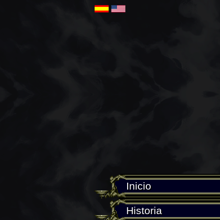
Inicio
Historia
Personajes
Sub-
Armas
Galería
Tips
Inicio
Historia