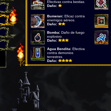
Efectivas contra bestias.
Daño:
Bumeran:
Eficaz contra
enemigos aéreos.
Daño:
Bomba:
Daño de fuego
explosivo.
Daño:
Agua Bendita:
Efectiva
contra demonios
terrestres.
Daño:
ra
.
 1