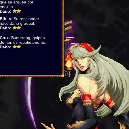
que se arquea por
encima.
Daño:
Biblia:
Su resplandor
hace daño gradual.
Daño:
Cruz:
Bumerang, golpea
demonios repetidamente.
Daño: