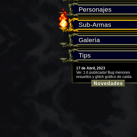
Personajes
Sub-Armas
Galería
Tips
17 de Abril, 2023
Ver. 1.6 publicada! Bug menores
resueltos y glitch gráfico de caída.
Novedades
6 de Agosto, 2022
Ver 1.5 publicada! (y archivo .pak pa
Android) Otros bug resueltos.
1 de Mayo, 2021
Versión 1.3 Publicada! (con Doblaje)
Disfrutenla :D.
25 de abril, 2021
La versión 1.3 vendrá con doblaje el
de mayo de este año.